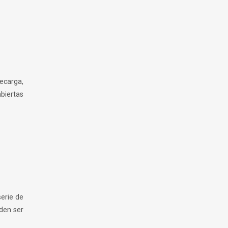
recarga,
abiertas
erie de
eden ser