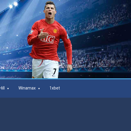
ill
Winamax
1xbet