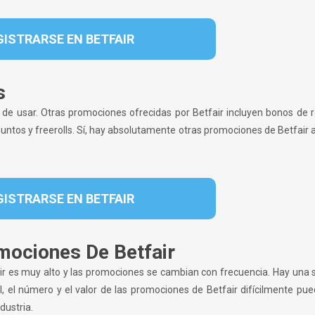
GISTRARSE EN BETFAIR
s
s de usar. Otras promociones ofrecidas por Betfair incluyen bonos de 
 puntos y freerolls. Sí, hay absolutamente otras promociones de Betfair 
GISTRARSE EN BETFAIR
mociones De Betfair
r es muy alto y las promociones se cambian con frecuencia. Hay una s
, el número y el valor de las promociones de Betfair difícilmente pu
dustria.