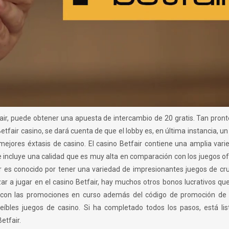
air, puede obtener una apuesta de intercambio de 20 gratis. Tan pron
tfair casino, se dará cuenta de que el lobby es, en última instancia, un
ejores éxtasis de casino. El casino Betfair contiene una amplia vari
 incluye una calidad que es muy alta en comparación con los juegos o
ir es conocido por tener una variedad de impresionantes juegos de cr
zar a jugar en el casino Betfair, hay muchos otros bonos lucrativos q
 con las promociones en curso además del código de promoción de B
íbles juegos de casino. Si ha completado todos los pasos, está lis
etfair.