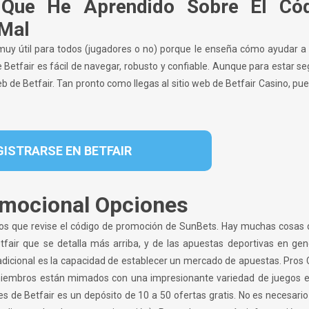
Que He Aprendido Sobre El Cód
 Mal
muy útil para todos (jugadores o no) porque le enseña cómo ayudar a 
Betfair es fácil de navegar, robusto y confiable. Aunque para estar s
eb de Betfair. Tan pronto como llegas al sitio web de Betfair Casino, pu
GISTRARSE EN BETFAIR
omocional Opciones
amos que revise el código de promoción de SunBets. Hay muchas cosas
fair que se detalla más arriba, y de las apuestas deportivas en gene
radicional es la capacidad de establecer un mercado de apuestas. Pros
s miembros están mimados con una impresionante variedad de juegos en
s de Betfair es un depósito de 10 a 50 ofertas gratis. No es necesario 